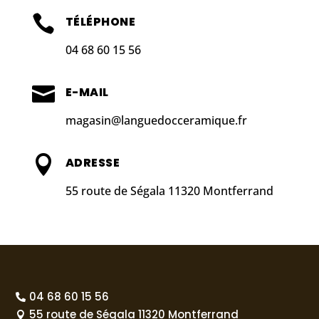

TÉLÉPHONE
04 68 60 15 56

E-MAIL
magasin@languedocceramique.fr

ADRESSE
55 route de Ségala 11320 Montferrand
04 68 60 15 56

55 route de Ségala 11320 Montferrand
